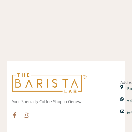
Addre
Bo
+4
Your Specialty Coffee Shop in Geneva
in
F
I
a
n
c
s