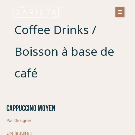
Aller
au
contenu
Coffee Drinks /
Boisson à base de
café
CAPPUCCINO MOYEN
CAPPUCCINO
MOYEN
Par
Designer
Lire la suite »