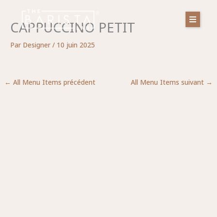
Aller
au
CAPPUCCINO PETIT
contenu
Par
Designer
/
10 juin 2025
←
All Menu Items précédent
All Menu Items suivant
→