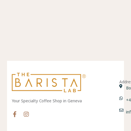
Addre
Bo
+4
Your Specialty Coffee Shop in Geneva
in
F
I
a
n
c
s