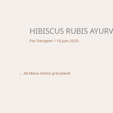
Aller
au
contenu
HIBISCUS RUBIS AYUR
Par
Designer
/
10 juin 2025
←
All Menu Items précédent