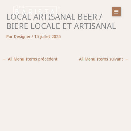
Aller
au
LOCAL ARTISANAL BEER /
contenu
BIERE LOCALE ET ARTISANAL
Par
Designer
/
15 juillet 2025
←
All Menu Items précédent
All Menu Items suivant
→