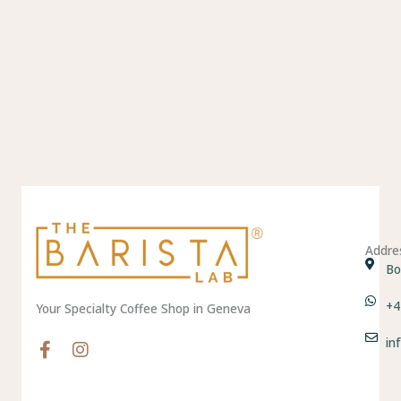
Addre
Bo
+4
Your Specialty Coffee Shop in Geneva
in
F
I
a
n
c
s