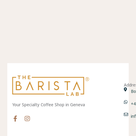
Addre
Bo
+4
Your Specialty Coffee Shop in Geneva
in
F
I
a
n
c
s