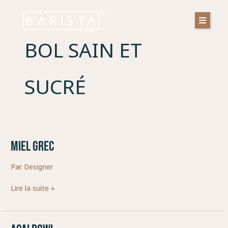
Aller
au
contenu
BOL SAIN ET
SUCRÉ
MIEL GREC
MIEL
GREC
Par
Designer
Lire la suite »
AÇAI