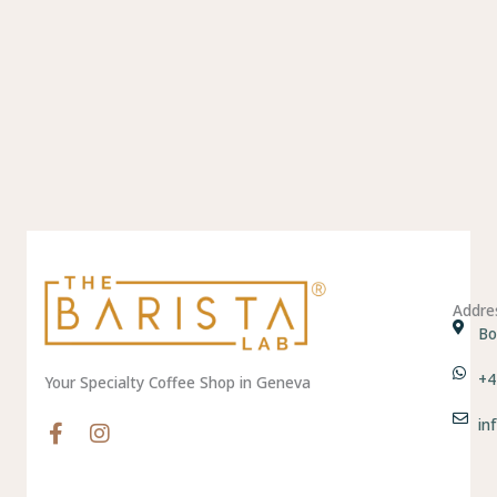
Addre
Bo
+4
Your Specialty Coffee Shop in Geneva
in
F
I
a
n
c
s