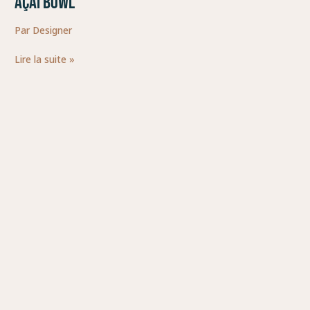
AÇAI BOWL
BOWL
Par
Designer
Lire la suite »