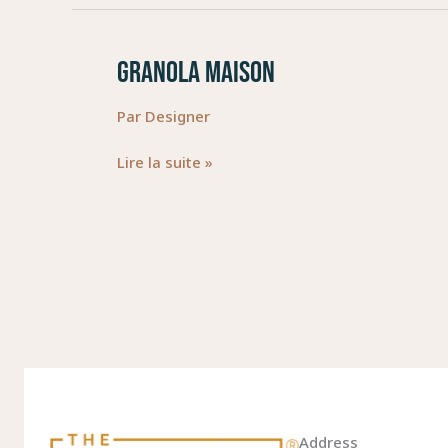
GRANOLA MAISON
GRANOLA
MAISON
Par
Designer
Lire la suite »
Address