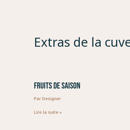
Aller
au
contenu
Extras de la cuv
FRUITS DE SAISON
FRUITS
DE
Par
Designer
SAISON
Lire la suite »