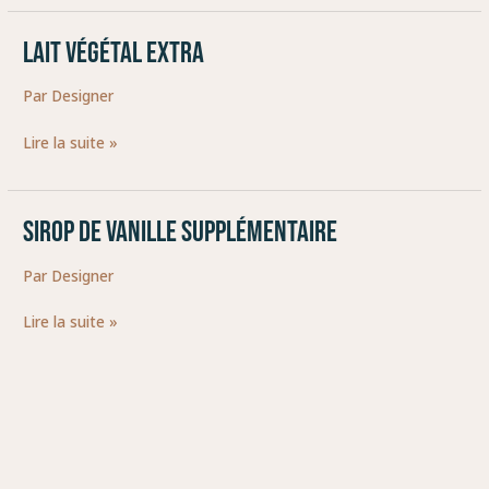
Lait végétal EXTRA
Lait
végétal
Par
Designer
EXTRA
Lire la suite »
SIROP DE VANILLE SUPPLÉMENTAIRE
SIROP
DE
Par
Designer
VANILLE
SUPPLÉMENTAIRE
Lire la suite »