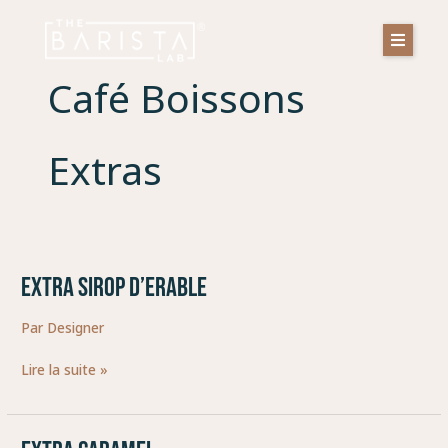
Aller
au
contenu
Café Boissons
Extras
EXTRA SIROP D’ERABLE
EXTRA
SIROP
Par
Designer
D’ERABLE
Lire la suite »
EXTRA