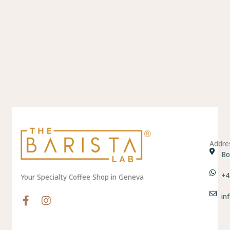
Addre
Bo
+4
Your Specialty Coffee Shop in Geneva
in
F
I
a
n
c
s