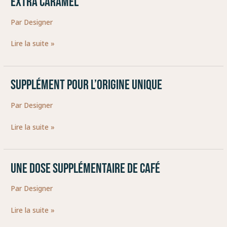
EXTRA CARAMEL
CARAMEL
Par
Designer
Lire la suite »
SUPPLÉMENT POUR L’ORIGINE UNIQUE
SUPPLÉMENT
POUR
Par
Designer
L’ORIGINE
UNIQUE
Lire la suite »
UNE DOSE SUPPLÉMENTAIRE DE CAFÉ
UNE
DOSE
Par
Designer
SUPPLÉMENTAIRE
DE
Lire la suite »
CAFÉ