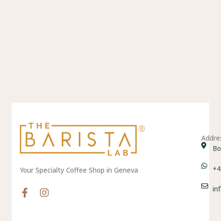
Addre
Bo
+4
Your Specialty Coffee Shop in Geneva
in
F
I
a
n
c
s