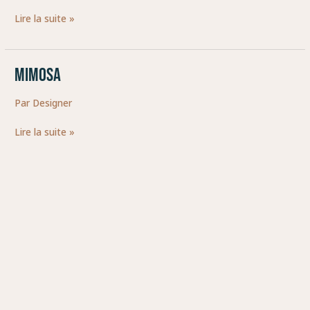
BIERE
Lire la suite »
LOCALE
ET
ARTISANAL
MIMOSA
MIMOSA
Par
Designer
Lire la suite »